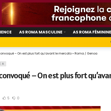
IENCE
AS ROMA MASCULINE
AS ROMA FÉMININ
s convoqué – On est plus fort qu’avant le mercato » Roma / Genoa
E A
 convoqué – On est plus fort qu’av
5
0