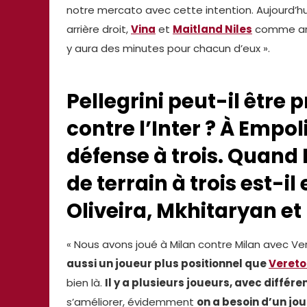
notre mercato avec cette intention. Aujourd’h
arrière droit,
Vina
et
Maitland Niles
comme arri
y aura des minutes pour chacun d’eux ».
Pellegrini peut-il être
contre l’Inter ? À Empol
défense à trois. Quand P
de terrain à trois est-i
Oliveira, Mkhitaryan et 
« Nous avons joué à Milan contre Milan avec Ver
aussi un joueur plus positionnel que
Vereto
bien là.
Il y a plusieurs joueurs, avec différe
s’améliorer, évidemment
on a besoin d’un jou