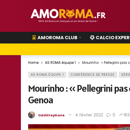
AMOROMA CLUB
CALCIO EXPER
Home
AS ROMA équipe 1
Mourinho : « Pellegrini pa
AS ROMA ÉQUIPE 1
CONFÉRENCE DE PRESSE
SÉRI
Mourinho : « Pellegrini pas
Genoa
4 février 2022
0
163
OddiStephane