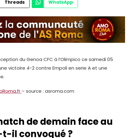
Threads
WhatsApp
a réception du Genoa CFC à l’Olimpico ce samedi 05
une victoire 4-2 contre Empoli en serie A et une
e.
moRoma.fr
– source : asroma.com
atch de demain face au
-t-il convoqué ?