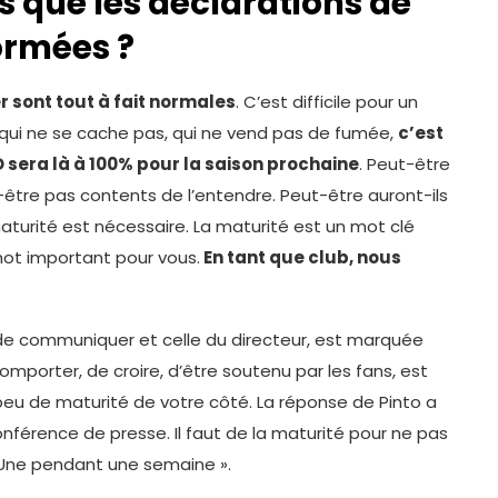
 que les déclarations de
ormées ?
 sont tout à fait normales
. C’est difficile pour un
, qui ne se cache pas, qui ne vend pas de fumée,
c’est
u D sera là à 100% pour la saison prochaine
. Peut-être
t-être pas contents de l’entendre. Peut-être auront-ils
 maturité est nécessaire. La maturité est un mot clé
mot important pour vous.
En tant que club, nous
 de communiquer et celle du directeur, est marquée
omporter, de croire, d’être soutenu par les fans, est
n peu de maturité de votre côté. La réponse de Pinto a
férence de presse. Il faut de la maturité pour ne pas
 Une pendant une semaine ».