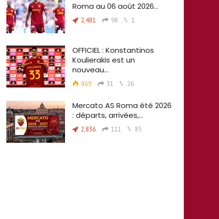
Roma au 06 août 2026…
2,481
98
1
OFFICIEL : Konstantinos
Koulierakis est un
nouveau…
869
31
26
Mercato AS Roma été 2026
: départs, arrivées,…
2,836
111
85