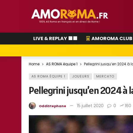
LIVE & REPLAY 🟨🟥
AMOROMA CLUB
Home
AS ROMA équipe 1
Pellegrini jusqu’en 2024 
AS ROMA ÉQUIPE 1
JOUEURS
MERCATO
Pellegrini jusqu’en 2024 à
15 juillet 2020
0
160
OddiStephane