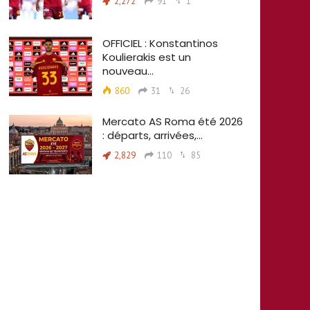
2,272
91
1
OFFICIEL : Konstantinos
Koulierakis est un
nouveau…
860
31
26
Mercato AS Roma été 2026
: départs, arrivées,…
2,829
110
85