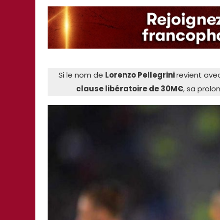
Si le nom de
Lorenzo Pellegrini
revient ave
clause libératoire de 30M€
, sa prolo