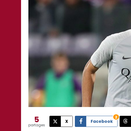
5
2
X
Facebook
partages