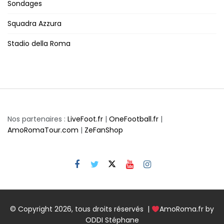
Sondages
Squadra Azzura
Stadio della Roma
Nos partenaires :
LiveFoot.fr
|
OneFootball.fr
|
AmoRomaTour.com
|
ZeFanShop
© Copyright 2026, tous droits réservés |
AmoRoma.fr by
ODDI Stéphane