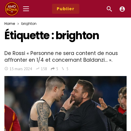
Publier
Home
brighton
Étiquette :
brighton
De Rossi « Personne ne sera content de nous
affronter en 1/4 et concernant Baldanzi… ».
15 mars 2024
158
5
5