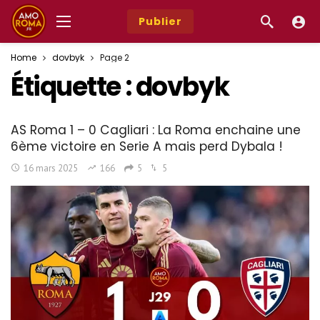
Publier
Home
dovbyk
Page 2
Étiquette :
dovbyk
AS Roma 1 – 0 Cagliari : La Roma enchaine une
6ème victoire en Serie A mais perd Dybala !
16 mars 2025
166
5
5