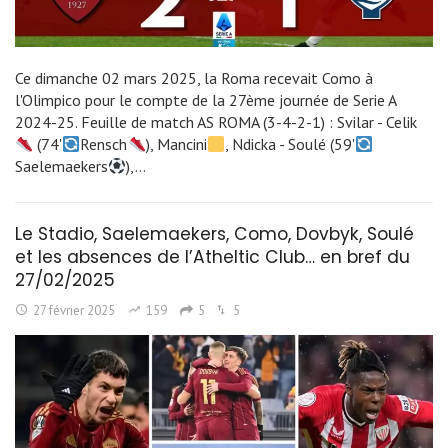
Ce dimanche 02 mars 2025, la Roma recevait Como à
l'Olimpico pour le compte de la 27ème journée de Serie A
2024-25. Feuille de match AS ROMA (3-4-2-1) : Svilar - Celik
(74'
Rensch
), Mancini
, Ndicka - Soulé (59'
Saelemaekers
),…
Le Stadio, Saelemaekers, Como, Dovbyk, Soulé
et les absences de l’Atheltic Club… en bref du
27/02/2025
27 février 2025
159
5
5