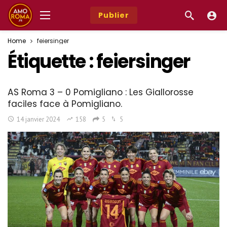
Publier
Home
feiersinger
Étiquette :
feiersinger
AS Roma 3 – 0 Pomigliano : Les Giallorosse
faciles face à Pomigliano.
14 janvier 2024
158
5
5