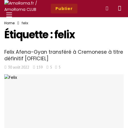
Publier
Home
felix
Étiquette :
felix
Felix Afena-Gyan transféré à Cremonese à titre
définitif [OFFICIEL]
30 août 2022
159
5
5