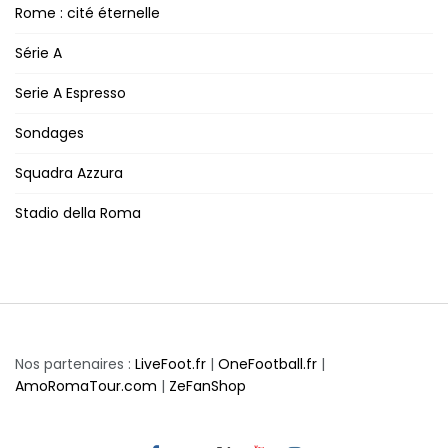
Rome : cité éternelle
Série A
Serie A Espresso
Sondages
Squadra Azzura
Stadio della Roma
Nos partenaires :
LiveFoot.fr
|
OneFootball.fr
|
AmoRomaTour.com
|
ZeFanShop