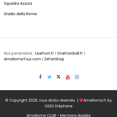
Squadra Azzura
Stadio della Roma
Nos partenaires :
LiveFoot.fr
|
OneFootball.fr
|
AmoRomaTour.com
|
ZeFanShop
© Copyright 2026, tous droits réservés |
AmoRoma.fr by
ODDI Stéphane
AmoRoma CLUB - Mentions légales