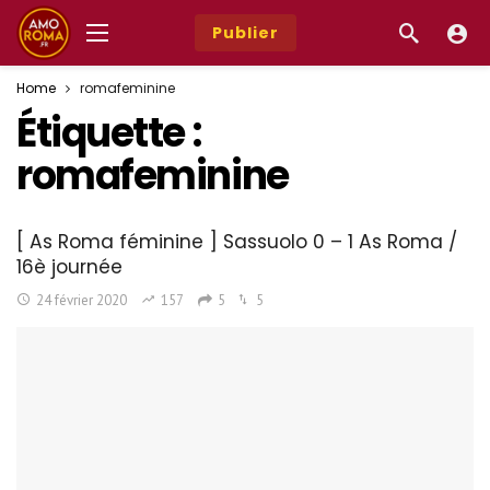
Publier
Home
romafeminine
Étiquette :
romafeminine
[ As Roma féminine ] Sassuolo 0 – 1 As Roma /
16è journée
24 février 2020
157
5
5