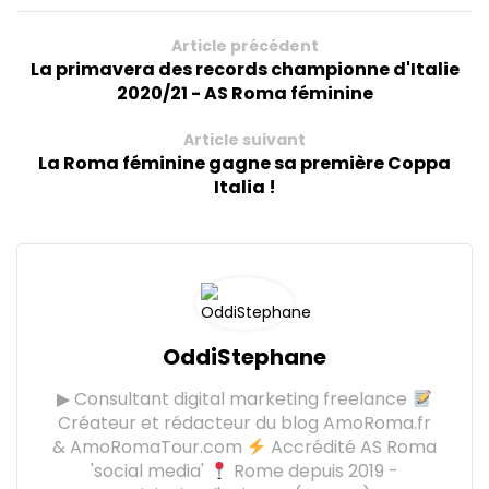
Article précédent
La primavera des records championne d'Italie
2020/21 - AS Roma féminine
Article suivant
La Roma féminine gagne sa première Coppa
Italia !
OddiStephane
▶ Consultant digital marketing freelance
Créateur et rédacteur du blog AmoRoma.fr
& AmoRomaTour.com
Accrédité AS Roma
'social media'
Rome depuis 2019 -