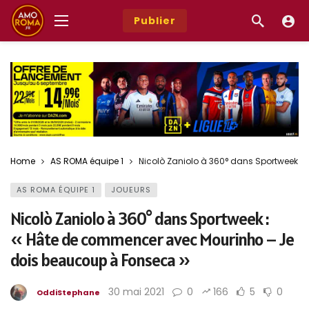
Publier
Home
AS ROMA équipe 1
Nicolò Zaniolo à 360° dans Sportweek 
AS ROMA ÉQUIPE 1
JOUEURS
Nicolò Zaniolo à 360° dans Sportweek :
« Hâte de commencer avec Mourinho – Je
dois beaucoup à Fonseca »
30 mai 2021
0
166
5
0
OddiStephane