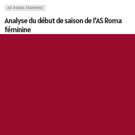
AS ROMA FÉMININE
Analyse du début de saison de l’AS Roma
féminine
30 décembre 2020
0
162
Fulvio Buongiorno
5
0