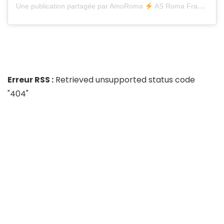
Une publication partagée par AmoRoma
AS Roma France (@amoroma.fr)
Erreur RSS :
Retrieved unsupported status code
"404"