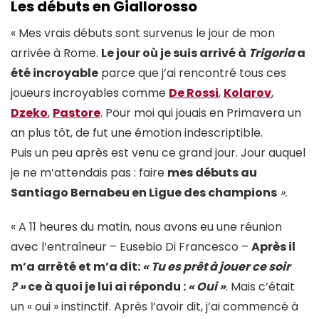
Les débuts en Giallorosso
« Mes vrais débuts sont survenus le jour de mon
arrivée à Rome.
Le jour où je suis arrivé à
Trigoria
a
été incroyable
parce que j’ai rencontré tous ces
joueurs incroyables comme
De Rossi
,
Kolarov
,
Dzeko
,
Pastore
. Pour moi qui jouais en Primavera un
an plus tôt, de fut une émotion indescriptible.
Puis un peu après est venu ce grand jour. Jour auquel
je ne m’attendais pas : faire
mes débuts au
Santiago Bernabeu en Ligue des champions
».
« A 11 heures du matin, nous avons eu une réunion
avec l’entraîneur – Eusebio Di Francesco –
Après il
m’a arrêté et m’a dit:
« Tu es prêt à jouer ce soir
? »
ce à quoi je lui ai répondu :
« Oui »
. Mais c’était
un « oui » instinctif. Après l’avoir dit, j’ai commencé à