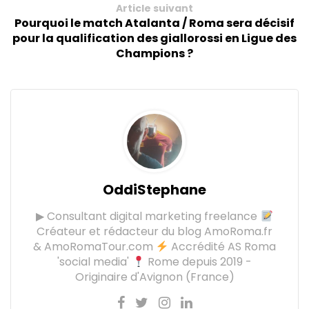
Article suivant
Pourquoi le match Atalanta / Roma sera décisif
pour la qualification des giallorossi en Ligue des
Champions ?
OddiStephane
▶ Consultant digital marketing freelance
Créateur et rédacteur du blog AmoRoma.fr
& AmoRomaTour.com
Accrédité AS Roma
'social media'
Rome depuis 2019 -
Originaire d'Avignon (France)