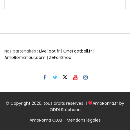
Nos partenaires :
LiveFoot.fr
|
OneFootball.fr
|
AmoRomaTour.com
|
ZeFanShop
© Copyright 2026, tous droits réservés |
AmoRoma.fr by
ODDI Stéphane
AmoRoma CLUB - Mentions légales