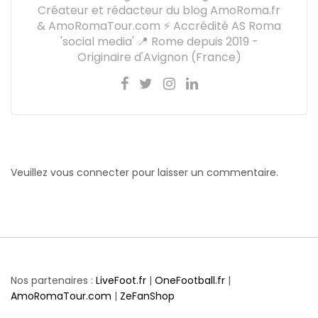
Créateur et rédacteur du blog AmoRoma.fr
& AmoRomaTour.com ⚡ Accrédité AS Roma
'social media' 📍 Rome depuis 2019 -
Originaire d'Avignon (France)
Veuillez vous connecter pour laisser un commentaire.
Nos partenaires :
LiveFoot.fr
|
OneFootball.fr
|
AmoRomaTour.com
|
ZeFanShop