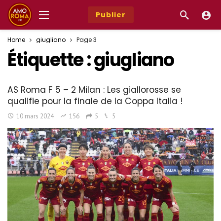
Publier
Home
giugliano
Page 3
Étiquette :
giugliano
AS Roma F 5 – 2 Milan : Les giallorosse se
qualifie pour la finale de la Coppa Italia !
10 mars 2024
156
5
5