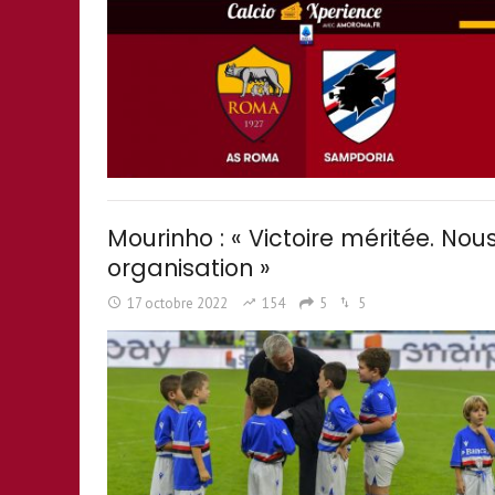
Mourinho : « Victoire méritée. N
organisation »
17 octobre 2022
154
5
5