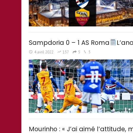
Sampdoria 0 – 1 AS Roma
L’ana
4 avril 2022
157
5
5
Mourinho : « J’ai aimé l’attitude,