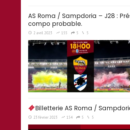
AS Roma / Sampdoria – J28 : Prése
compo probable.
2 avril 2023
155
5
5
Billetterie AS Roma / Sampdor
23 février 2023
154
5
5