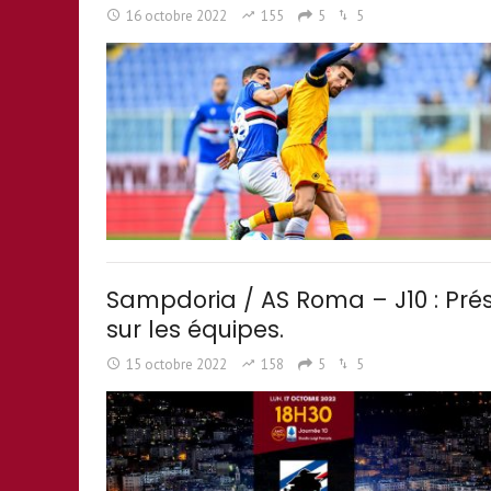
16 octobre 2022
155
5
5
Sampdoria / AS Roma – J10 : Prés
sur les équipes.
15 octobre 2022
158
5
5