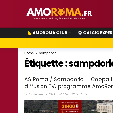
AMOROMA CLUB
CALCIO EXPER
Home
sampdoria
Étiquette :
sampdori
AS Roma / Sampdoria – Coppa IT 
diffusion TV, programme AmoRom
18 décembre 2024
167
5
5