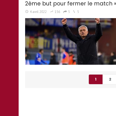
2ème but pour fermer le match »
4 avril 2022
156
5
5
1
2