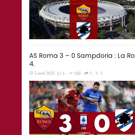
AS Roma 3 – 0 Sampdoria : La Roma
4.
2 avril 2023
1
160
5
5