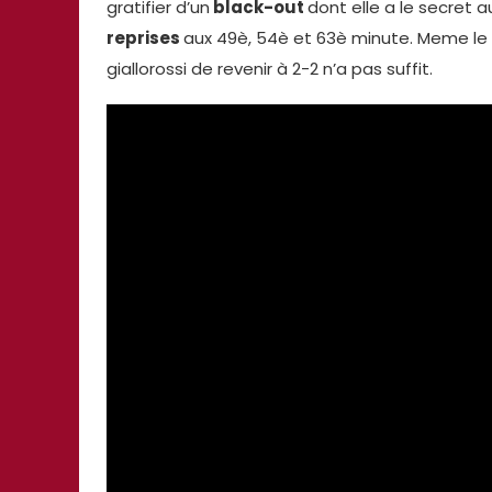
gratifier d’un
black-out
dont elle a le secret a
reprises
aux 49è, 54è et 63è minute. Meme le
giallorossi de revenir à 2-2 n’a pas suffit.