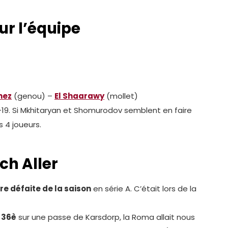
ur l’équipe
nez
(genou) –
El Shaarawy
(mollet)
D-19. Si Mkhitaryan et Shomurodov semblent en faire
s 4 joueurs.
ch Aller
re défaite de la saison
en série A. C’était lors de la
a 36è
sur une passe de Karsdorp, la Roma allait nous