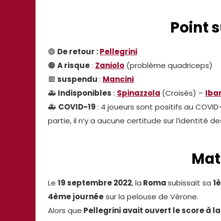
Point s
🟢
De retour :
Pellegrini
🟠
A risque
:
Zaniolo
(problème quadriceps)
🟥
suspendu
:
Mancini
🚑
Indisponibles
:
Spinazzola
(Croisés) –
Iba
🚑
COVID-19
: 4 joueurs sont positifs au COVI
partie, il n’y a aucune certitude sur l’identité de
Mat
Le
19 septembre 2022
, la
Roma
subissait sa
1è
4ème journée
sur la pelouse de Vérone.
Alors que
Pellegrini avait ouvert le score à l