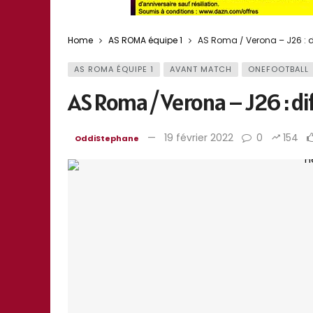
Home
AS ROMA équipe 1
AS Roma / Verona – J26 : dif
AS ROMA ÉQUIPE 1
AVANT MATCH
ONEFOOTBALL
AS Roma / Verona – J26 : dif
19 février 2022
0
154
OddiStephane