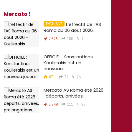
Mercato !
L’effectif de l’AS
Roma au 06 août 2026…
2,525
100
1
OFFICIEL : Konstantinos
Koulierakis est un
nouveau…
871
31
26
Mercato AS Roma été 2026
: départs, arrivées,…
2,849
111
85