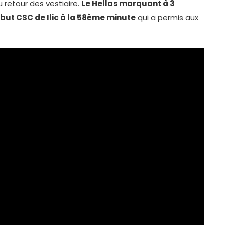
u retour des vestiaire.
Le Hellas marquant à 3
but CSC de Ilic à la 58ème minute
qui a permis aux