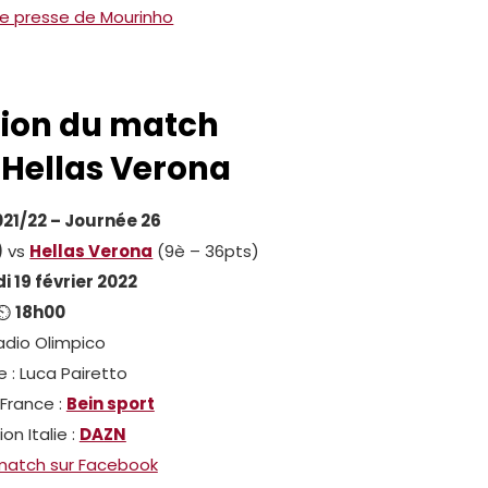
e presse de Mourinho
tion du match
 Hellas Verona
021/22 – Journée 26
)
vs
Hellas Verona
(9è – 36pts)
 19 février 2022
⏲
18h00
adio Olimpico
e : Luca Pairetto
 France :
Bein sport
ion Italie :
DAZN
 match sur Facebook