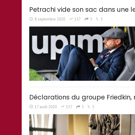
Petrachi vide son sac dans une le
8 septembre 2020
157
5
5
Déclarations du groupe Friedkin,
17 août 2020
157
5
5