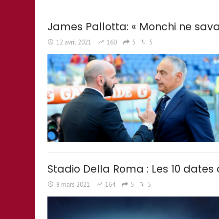
James Pallotta: « Monchi ne savai
12 avril 2021
160
5
5
Stadio Della Roma : Les 10 dates 
8 mars 2021
164
5
5