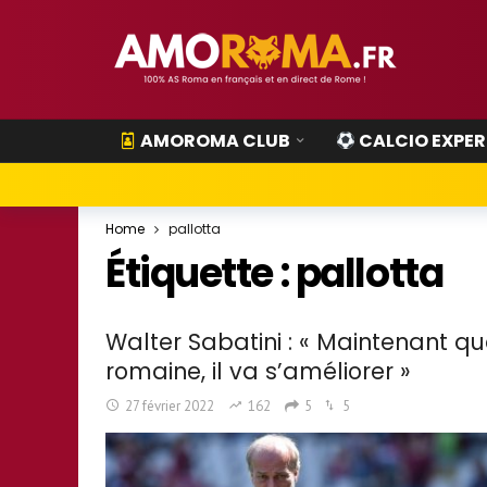
AMOROMA CLUB
CALCIO EXPER
Home
pallotta
Étiquette :
pallotta
Walter Sabatini : « Maintenant qu
romaine, il va s’améliorer »
27 février 2022
162
5
5