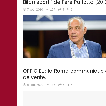
Bilan sportif de l’ère Pallotta (20
7 août 2020
157
5
5
OFFICIEL : la Roma communique of
de vente.
6 août 2020
156
5
5