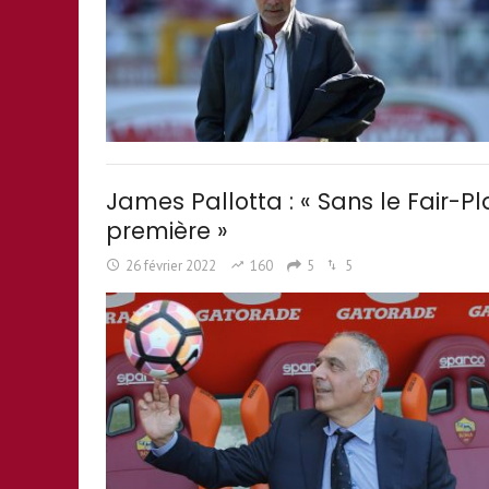
James Pallotta : « Sans le Fair-Pl
première »
26 février 2022
160
5
5